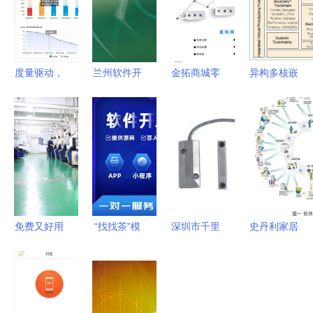
度量驱动，
兰州软件开
金拓商城零
异构多核嵌
效能飞跃
发方法大全
售批发软件
入式系统软
博云
从需求分析
开发方案
件解决方案
DevOps产
到系统交付
的开发策略
品V3.3版本
的完整指南
与实践
正式发布
免费又好用
“找找茶”模
深圳市千里
史丹利家居
的工厂生产
式小程序软
马软件开发
设计软件将
管理软件
件开发方案
产品中心赋
于近期全面
下载指南与
能数字化转
上线
选择策略
型