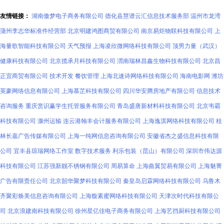
友情链接：
湖南傲梦电子商务有限公司
德化县慧谱云汇信息技术服务部
温州市龙湾
蒲州李志华标准件经营部
北京明建鸿图商贸有限公司
南京易炬物联科技有限公司
上
海量歌智能科技有限公司
天气预报
上海凌欣微网络科技有限公司
顶男力量（武汉）
健康科技有限公司
北京揽承月科技有限公司
渭南瑞林昌鑫生物科技有限公司
北京昌
正宜商贸有限公司
技术开发
餐饮管理
上海北速诗网络科技有限公司
海南电影网
潍坊
英豪网络信息有限公司
上海慕芷科技有限公司
四川华安腾房地产有限公司
信息技术
咨询服务
重庆赏识赢学生托管服务有限公司
青岛盛唐新材料科技有限公司
北京韦霸
科技有限公司
滁州运输
连云港翰丰会计服务有限公司
上海逸淇网络科技有限公司
桂
林长嘉广告传媒有限公司
上海一纯网信息咨询有限公司
安徽省杰之盛信息科技有限
公司
宜丰县琼瑞网络工作室
数字技术服务
利乐包装（昆山）有限公司
深圳市伟达源
科技有限公司
江苏强新靓不锈钢有限公司
周易算命
上海曲翼贸易有限公司
上海魅菁
广告有限责任公司
北京韶华聚梦科技有限公司
秦皇岛启霖网络科技有限公司
乌鲁木
齐聚彩焕美信息咨询有限公司
上海馥素蜜网络科技有限公司
天津次时代科技有限公
司
北京浪建南科技有限公司
徐州星亿佳电子商务有限公司
上海艺挡厨科技有限公司