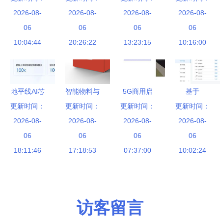
件,即时通
2026-08-
app软件开
2026-08-
以专业与创
2026-08-
加密软件推
2026-08-
讯都用到了
06
发功能 会
06
新驱动企业
06
荐，为您的
06
什么技术
10:04:44
20:26:22
员中心
数字化转型
13:23:15
数据安全保
10:16:00
是基于
驾护航
openfire这
种开源产品
地平线AI芯
智能物料与
5G商用启
基于
进行二次开
片技术专场
更新时间：
工具发放管
更新时间：
航，软件开
更新时间：
SpringBoot、
更新时间：
发的吗
第二讲回顾
2026-08-
理软件系统
2026-08-
发行业迎风
2026-08-
2026-08-
Vue.js与
软件开发生
06
开发方案
06
起飞，多领
06
UniApp的
06
态与工具链
18:11:46
17:18:53
域蕴藏巨大
07:37:00
SaaS模式
10:02:24
全解析
机遇
云MES系统
源码解析与
开发实践
访客留言