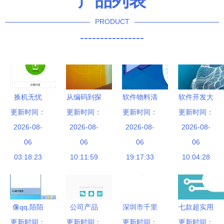
产品列表
PRODUCT
----------------
换机无忧
从编码到探
软件物料清
软件开发大
更新时间：
用“闪连”实
更新时间：
路 软件开
更新时间：
单解析 从
概成本需要
更新时间：
现零流量高
2026-08-
发人员如何
2026-08-
缘起要点详
2026-08-
多少？这里
2026-08-
速数据迁
06
成功转型为
06
解到生产管
06
告诉你6点
06
移，保障手
03:18:23
旅游产品经
10:11:59
理推动指南
19:17:33
10:04:28
机联系人信
理
息安全
像qq,陌陌
公司产品
深圳市千里
七款超实用
更新时间：
这种im软
更新时间：
阐述商城
马软件开发
更新时间：
的办公文档
更新时间：