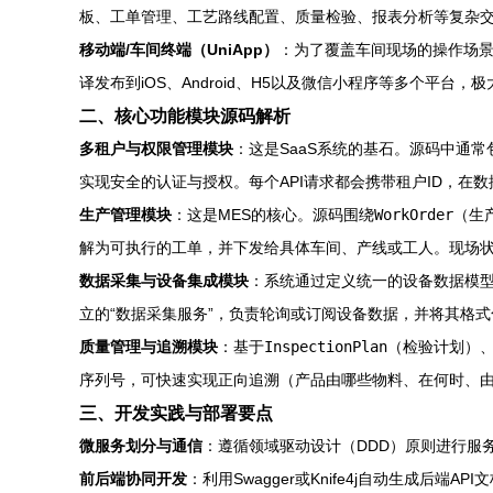
板、工单管理、工艺路线配置、质量检验、报表分析等复杂交互界面
移动端/车间终端（UniApp）
：为了覆盖车间现场的操作场景（
译发布到iOS、Android、H5以及微信小程序等多个平
二、核心功能模块源码解析
多租户与权限管理模块
：这是SaaS系统的基石。源码中通常
实现安全的认证与授权。每个API请求都会携带租户ID，在数据
生产管理模块
：这是MES的核心。源码围绕
WorkOrder
（生
解为可执行的工单，并下发给具体车间、产线或工人。现场
数据采集与设备集成模块
：系统通过定义统一的设备数据模型和
立的“数据采集服务”，负责轮询或订阅设备数据，并将其格式化后存
质量管理与追溯模块
：基于
InspectionPlan
（检验计划）
序列号，可快速实现正向追溯（产品由哪些物料、在何时、
三、开发实践与部署要点
微服务划分与通信
：遵循领域驱动设计（DDD）原则进行服务拆
前后端协同开发
：利用Swagger或Knife4j自动生成后