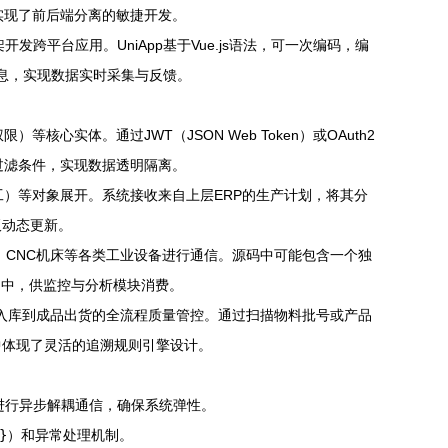
x，实现了前后端分离的敏捷开发。
跨平台应用。UniApp基于Vue.js语法，可一次编码，编
信息，实现数据实时采集与反馈。
限）等核心实体。通过JWT（JSON Web Token）或OAuth2
租户过滤条件，实现数据透明隔离。
工）等对象展开。系统接收来自上层ERP的生产计划，将其分
板动态更新。
感器、CNC机床等各类工业设备进行通信。源码中可能包含一个独
ka）中，供监控与分析模块消费。
入库到成品出货的全流程质量管控。通过扫描物料批号或产品
中体现了灵活的追溯规则引擎设计。
队列进行异步解耦通信，确保系统弹性。
}
）和异常处理机制。