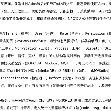
。前端通过Axios与后端RESTful API交互，状态管理使用Vue
如工人工位报工、质检员移动巡检、设备点检），系统采用UniApp框架开发
台，极大降低了多端开发成本。车间终端通过扫码、NFC等方式快速获取任务
包含
Tenant
（租户）、
User
（用户）、
Role
（角色）、
Permission
（权
访问层（MyBatis-Plus或JPA）通过动态数据源或拦截器自动附加
产工单）、
WorkStation
（工位）、
Process
（工序）、
Dispatch
（派
状态（开始、暂停、完成、报废）通过移动端实时回传，驱动生产进度看
协议适配器（如OPC UA、Modbus、MQTT），可以与PLC、传
储到时序数据库（如InfluxDB）或消息队列（如RabbitMQ/Kaf
、
InspectionItem
（检验项）、
Defect
（缺陷）等模型，实现从原材料
由谁、在何设备生产）与反向追溯（某批物料用在了哪些产品上），源码
分，服务间通过Feign Client进行声明式REST调用，或通过消息
端API文档，前端可并行开发。定义统一的数据响应格式（如
{code, msg, data